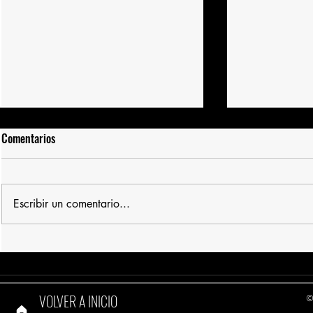
Comentarios
Escribir un comentario...
II Jornadas Internacionales de
VI Coloquio i
Filosofía de la Imagen:
IMAGENLAT
Visualidad(es) e imagen(es) en
interacción. Un debate
VOLVER A INICIO
©